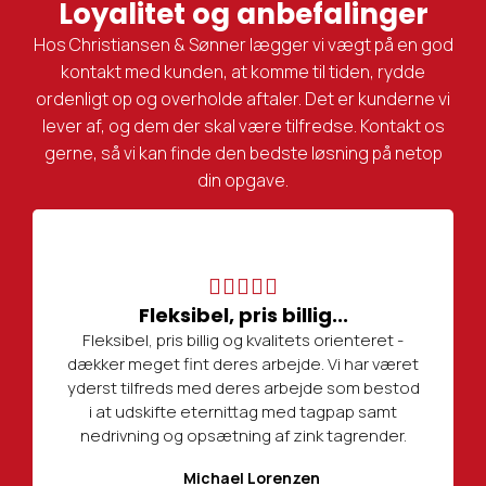
Loyalitet og anbefalinger
Hos Christiansen & Sønner lægger vi vægt på en god
kontakt med kunden, at komme til tiden, rydde
ordenligt op og overholde aftaler. Det er kunderne vi
lever af, og dem der skal være tilfredse. Kontakt os
gerne, så vi kan finde den bedste løsning på netop
din opgave.
Fleksibel, pris billig...
Fleksibel, pris billig og kvalitets orienteret -
dækker meget fint deres arbejde. Vi har været
yderst tilfreds med deres arbejde som bestod
i at udskifte eternittag med tagpap samt
nedrivning og opsætning af zink tagrender.
Michael Lorenzen