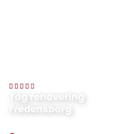
5/5 STJERNER PÅ FACEBOOK
Tag renovering
Fredensborg
Kompetent tagdækker i Nordsjælland
med over 45 års erfaring