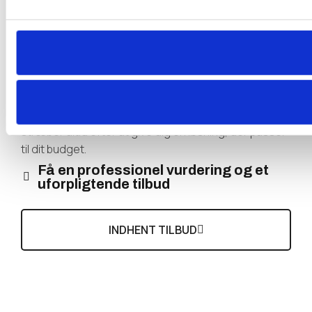
vide, hvad det vil koste? Hos os får du altid tag
renovering i Fredensborg af højeste kvalitet til
konkurrencedygtige priser.
Vi forstår, at prisen på en tag renovering i
Fredensborg kan variere afhængigt af opgavens
omfang, materialevalg og tagets tilstand, men vi
stræber altid efter at give dig en løsning, der passer
til dit budget.
Få en professionel vurdering og et
uforpligtende tilbud
INDHENT TILBUD