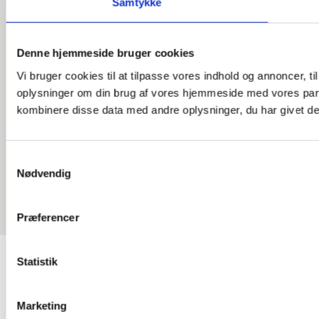
INDHENT TILBUD
Samtykke
Denne hjemmeside bruger cookies
Vi bruger cookies til at tilpasse vores indhold og annoncer, til
oplysninger om din brug af vores hjemmeside med vores part
kombinere disse data med andre oplysninger, du har givet dem
Samtykkevalg
Nødvendig
Præferencer
Statistik
CHRISTIANSEN & SØNNER APS
Renovering af tag pris
Marketing
Overvejer du en renovering af dit tag og ønsker at