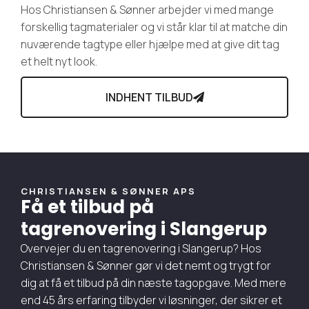
Hos Christiansen & Sønner arbejder vi med mange
forskellig tagmaterialer og vi står klar til at matche din
nuværende tagtype eller hjælpe med at give dit tag
et helt nyt look.
INDHENT TILBUD
CHRISTIANSEN & SØNNER APS
Få et tilbud på
tagrenovering i Slangerup
Overvejer du en tagrenovering i Slangerup? Hos
Christiansen & Sønner gør vi det nemt og trygt for
dig at få et tilbud på din næste tagopgave. Med mere
end 45 års erfaring tilbyder vi løsninger, der sikrer et