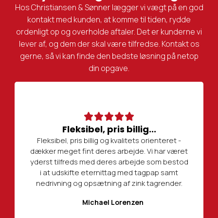
Hos Christiansen & Sønner lægger vi vægt på en god
kontakt med kunden, at komme til tiden, rydde
ordenligt op og overholde aftaler. Det er kunderne vi
lever af, og dem der skal være tilfredse. Kontakt os
gerne, så vi kan finde den bedste løsning på netop
din opgave.
Fleksibel, pris billig...
Fleksibel, pris billig og kvalitets orienteret -
dækker meget fint deres arbejde. Vi har været
yderst tilfreds med deres arbejde som bestod
i at udskifte eternittag med tagpap samt
nedrivning og opsætning af zink tagrender.
Michael Lorenzen