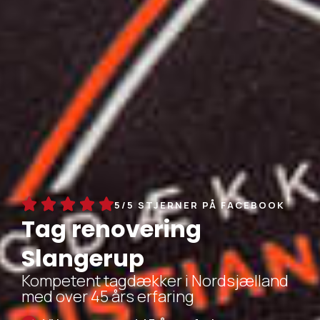
5/5 STJERNER PÅ FACEBOOK
Tag renovering
Slangerup
Kompetent tagdækker i Nordsjælland
med over 45 års erfaring