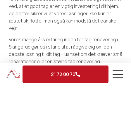
ved, at et godt tag er en vigtig investering i dit hjem,
og derfor sikrer vi, at vores løsninger ikke kun er
æstetisk flotte, men også kan modstå det danske
vejr.
Vores mange års erfaring inden for tag renovering i
Slangerup gør os i stand til at rådgive dig om den
bedste løsning til dit tag – uanset om det kræver små
reparationer eller en større tag renovering.
Materialer af høj kvalitet og stor
21 72 00 70
præcision
INDHENT TILBUD