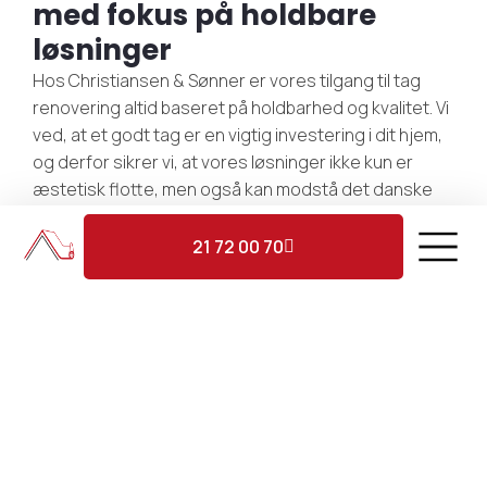
med fokus på holdbare
løsninger
Hos Christiansen & Sønner er vores tilgang til tag
renovering altid baseret på holdbarhed og kvalitet. Vi
ved, at et godt tag er en vigtig investering i dit hjem,
og derfor sikrer vi, at vores løsninger ikke kun er
æstetisk flotte, men også kan modstå det danske
vejr.
21 72 00 70
Vores mange års erfaring inden for tag renovering i
Sorgenfri gør os i stand til at rådgive dig om den
bedste løsning til dit tag – uanset om det kræver små
reparationer eller en større tag renovering.
Materialer af høj kvalitet og stor
præcision
INDHENT TILBUD