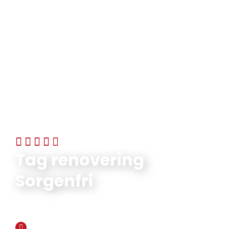
5/5 STJERNER PÅ FACEBOOK
Tag renovering
Sorgenfri
Kompetent tagdækker i Nordsjælland
med over 45 års erfaring
Vi har mere end 45 års erfaring