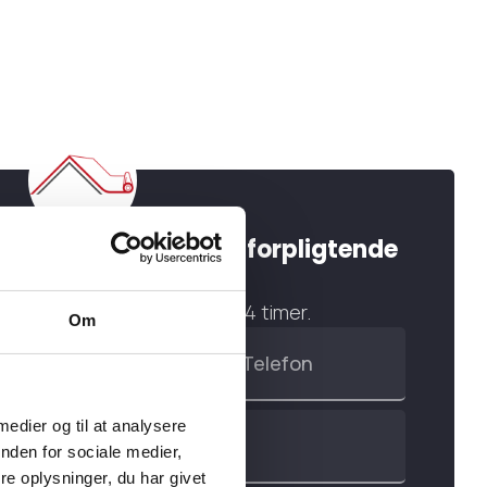
Få et super godt uforpligtende
og GRATIS tilbud!
Vi svarer altid inden for 24 timer.
Om
 medier og til at analysere
nden for sociale medier,
e oplysninger, du har givet