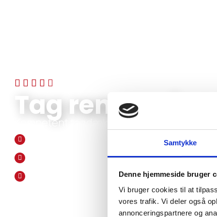
5/5 STJERNER PÅ FACEBOOK
Tag renovering
Kompetent tagdækker i Nordsjælland med 
Vi har mere end 45 års erfaring
Samtykke
Vi leverer håndværk i høj kvalitet
Personlig service og fleksibilitet
Denne hjemmeside bruger c
Vi bruger cookies til at tilpas
vores trafik. Vi deler også 
INDHENT TILBUD
21 72 00 70
annonceringspartnere og anal