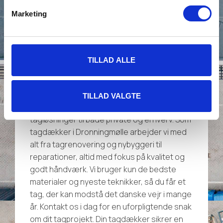
Marketing
Kvalitetsbevidst
tagarbejde i
Dronningmølle
TILLAD ALLE
Hos Christiansen & Sønner får du altid
kvalitetsbevidst tagarbejde i Dronningmølle.
Med mere end 45 års erfaring i branchen
TILLAD VALGTE
leverer vi holdbare og æstetiske
tagløsninger til både private og erhverv. Som
tagdækker i Dronningmølle arbejder vi med
alt fra tagrenovering og nybyggeri til
reparationer, altid med fokus på kvalitet og
godt håndværk. Vi bruger kun de bedste
materialer og nyeste teknikker, så du får et
tag, der kan modstå det danske vejr i mange
år. Kontakt os i dag for en uforpligtende snak
om dit tagprojekt. Din tagdækker sikrer en