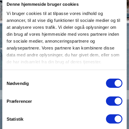
ekspertise strækker sig til at installere og
Denne hjemmeside bruger cookies
vedligeholde grønne tage som sedumtage.
Vi bruger cookies til at tilpasse vores indhold og
Grøn tagdækning er en bæredygtig og
annoncer, til at vise dig funktioner til sociale medier og til
miljøvenlig løsning, der tilføjer naturlig
at analysere vores trafik. Vi deler også oplysninger om
skønhed til dit tag samtidig med at det har
din brug af vores hjemmeside med vores partnere inden
for sociale medier, annonceringspartnere og
flere fordele som isolering,
analysepartnere. Vores partnere kan kombinere disse
regnvandshåndtering og forbedret
data med andre oplysninger, du har givet dem, eller som
luftkvalitet.
de har indsamlet fra din brug af deres tjenester.
Som erfaren tagdækker i Dronningmølle
sikrer vi, at dit grønne tag installeres korrekt
Samtykkevalg
og opfylder alle nødvendige krav. Hvis du
Nødvendig
ønsker en grøn tagløsning, kan du stole på
Christiansen & Sønner til at levere
Præferencer
ekspertise og kvalitet.
Statistik