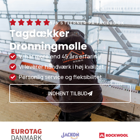
5/5 STJERNER PÅ FACEBOOK
Tagdækker
Dronningmølle
Vi har mere end 45 års erfaring
Vi leverer håndværk i høj kvalitet
Personlig service og fleksibilitet
INDHENT TILBUD