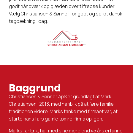
godt håndværk og glæden over tilfredse kunder.
Vælg Christiansen & Sønner for godt og solidt dansk
tagdækning i dag.
Baggrund
Christiansen & Sønner ApS er grundlagt af Mark
Christiansen i 2013, med henblik på at føre familie
traditionen videre. Marks tanke med firmaet var, at
starte hans fars gamle tømrerfirma op igen.
Marks far Erik, har med sine mere end 45 års erfaring