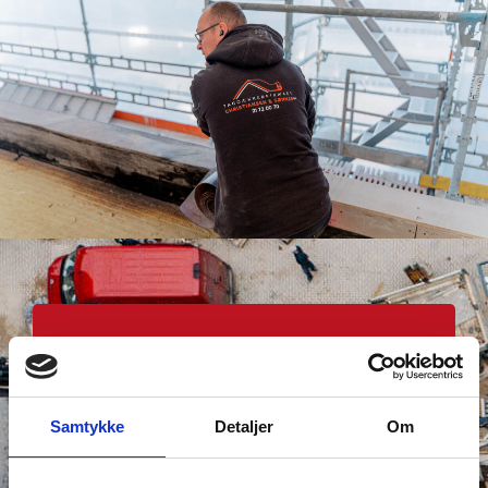
Grøn tagdækning
Udover at tilbyde tagdækning med tagpap,
Samtykke
Detaljer
Om
kan vi hos Christiansen & Sønner også
hjælpe med grøn tagdækning. Vores