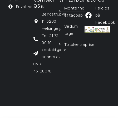
KONTAKT
VI TILBYDER
FØLG OS
OS
Privatlivspolitik
Montering
Følg os
Bendstrupvej
af tagpap
på
11, 3200
Facebook
Sedum
Helsinge
tage
Tel. 21 72
00 70
Totalentreprise
kontakt@chr-
sonner.dk
CVR:
43128078