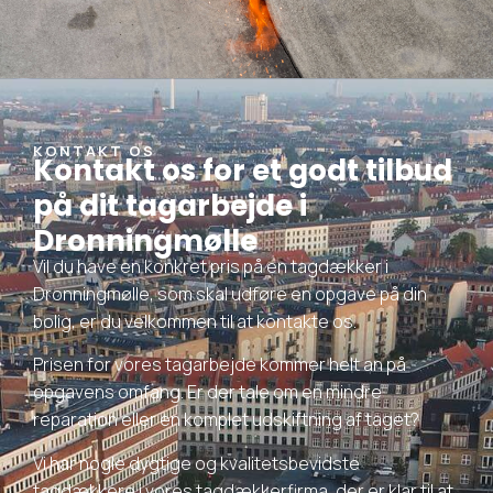
KONTAKT OS
Kontakt os for et godt tilbud
på dit tagarbejde i
Dronningmølle
Vil du have en konkret pris på en tagdækker i
Dronningmølle, som skal udføre en opgave på din
bolig, er du velkommen til at kontakte os.
Prisen for vores tagarbejde kommer helt an på
opgavens omfang. Er der tale om en mindre
reparation eller en komplet udskiftning af taget?
Vi har nogle dygtige og kvalitetsbevidste
tagdækkere i vores tagdækkerfirma, der er klar til at