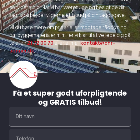
servicere dig. Når vi har været ude og besigtige dit
tag, udarbejder vi gerne et tilbud på din tagopgave.
Vil du høre mere om priser eller modtage rådgivning
om byggematerialer m.m., er vi klar til at vejlede dig på
telefon
21 72 00 70
eller e-mail
kontakt@chr-
sonner.dk
.
Få et super godt uforpligtende
og GRATIS tilbud!