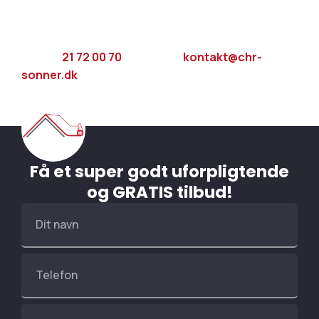
Vil du høre mere om priser eller modtage rådgivning
om byggematerialer m.m., er vi klar til at vejlede dig på
telefon
21 72 00 70
eller e-mail
kontakt@chr-
sonner.dk
.
Få et super godt uforpligtende
og GRATIS tilbud!