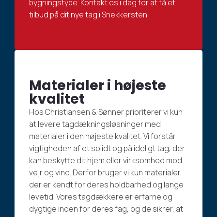
bygningstype. Kontakt os i dag for at få et
tilbud på dit nye tag i Snekkersten.
Materialer i højeste
kvalitet
Hos Christiansen & Sønner prioriterer vi kun
at levere tagdækningsløsninger med
materialer i den højeste kvalitet. Vi forstår
vigtigheden af et solidt og pålideligt tag, der
kan beskytte dit hjem eller virksomhed mod
vejr og vind. Derfor bruger vi kun materialer,
der er kendt for deres holdbarhed og lange
levetid. Vores tagdækkere er erfarne og
dygtige inden for deres fag, og de sikrer, at