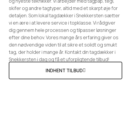
og nyeste teknikker. Vi arbejder med tagpap, tegl,
skifer og andre tagtyper, altid med et skarpt øje for
detaljen. Som lokal tagdækker i Snekkersten sætter
vi en ære i at levere service i topklasse. Vi rådgiver
dig gennem hele processen og tilpasser løsninger
efter dine behov. Vores mange års erfaring giver os
den nødvendige viden til at sikre et solidt og smukt
tag, der holder i mange år. Kontakt din tagdækker i
Snekkersten i dag og få et uforpligtende tilbud!
INDHENT TILBUD