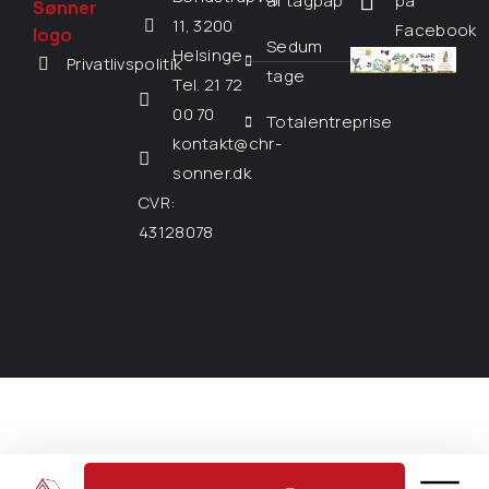
af tagpap
på
11, 3200
Facebook
Sedum
Helsinge
Privatlivspolitik
tage
Tel. 21 72
00 70
Totalentreprise
kontakt@chr-
sonner.dk
CVR:
43128078