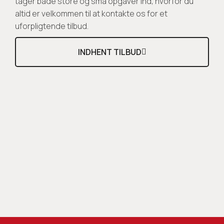
tager både store og små opgaver ind, hvorfor du
altid er velkommen til at kontakte os for et
uforpligtende tilbud.
INDHENT TILBUD