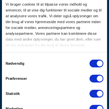
Vi bruger cookies til at tilpasse vores indhold og
Grøn tagdækning er en bæredygtig og
annoncer, til at vise dig funktioner til sociale medier og til
miljøvenlig løsning, der tilføjer naturlig
at analysere vores trafik. Vi deler også oplysninger om
skønhed til dit tag samtidig med at det har
din brug af vores hjemmeside med vores partnere inden
flere fordele som isolering,
for sociale medier, annonceringspartnere og
regnvandshåndtering og forbedret
analysepartnere. Vores partnere kan kombinere disse
luftkvalitet.
data med andre oplysninger, du har givet dem, eller som
de har indsamlet fra din brug af deres tjenester.
Som erfaren tagdækker i Snekkersten sikrer
vi, at dit grønne tag installeres korrekt og
opfylder alle nødvendige krav. Hvis du
Samtykkevalg
Nødvendig
ønsker en grøn tagløsning, kan du stole på
Christiansen & Sønner til at levere
ekspertise og kvalitet.
Præferencer
Statistik
Marketing