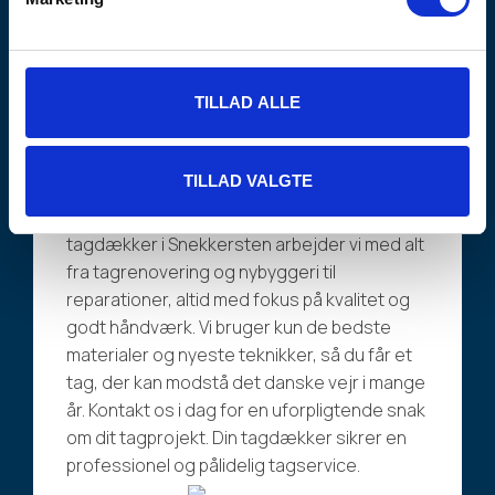
Kvalitetsbevidst
tagarbejde i
Snekkersten
TILLAD ALLE
Hos Christiansen & Sønner får du altid
kvalitetsbevidst tagarbejde i Snekkersten.
Med mere end 45 års erfaring i branchen
TILLAD VALGTE
leverer vi holdbare og æstetiske
tagløsninger til både private og erhverv. Som
tagdækker i Snekkersten arbejder vi med alt
fra tagrenovering og nybyggeri til
reparationer, altid med fokus på kvalitet og
godt håndværk. Vi bruger kun de bedste
materialer og nyeste teknikker, så du får et
tag, der kan modstå det danske vejr i mange
år. Kontakt os i dag for en uforpligtende snak
om dit tagprojekt. Din tagdækker sikrer en
professionel og pålidelig tagservice.