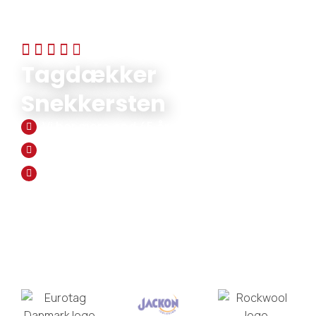
5/5 STJERNER PÅ FACEBOOK
Tagdækker
Snekkersten
Vi har mere end 45 års erfaring
Vi leverer håndværk i høj kvalitet
Personlig service og fleksibilitet
INDHENT TILBUD